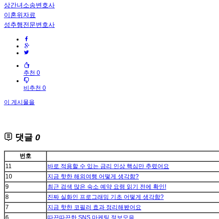
상간녀소송변호사
이혼위자료
성추행전문변호사
추천 0
비추천 0
이 게시물을
댓글
0
번호
11
바로 적용할 수 있는 금리 인상 핵심만 추렸어요
10
지금 핫한 해외여행 어떻게 생각함?
9
최근 검색 많은 숙소 예약 요령 읽기 전에 확인!
8
진짜 실화인 프로그래밍 기초 어떻게 생각함?
7
지금 핫한 코필러 효과 정리해봤어요
6
따끈따끈한 SNS 마케팅 정보모음