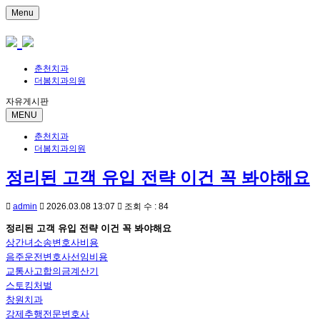
Menu
춘천치과
더봄치과의원
자유게시판
MENU
춘천치과
더봄치과의원
정리된 고객 유입 전략 이건 꼭 봐야해요
admin
2026.03.08 13:07
조회 수 : 84
정리된 고객 유입 전략 이건 꼭 봐야해요
상간녀소송변호사비용
음주운전변호사선임비용
교통사고합의금계산기
스토킹처벌
창원치과
강제추행전문변호사