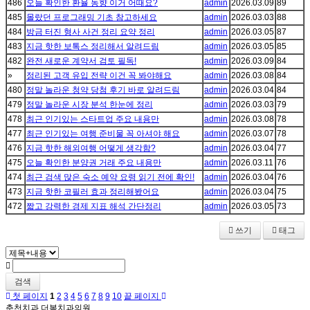
486
오늘 확인한 환율 동향 이거 어때요?
admin
2026.03.09
89
485
몰랐던 프로그래밍 기초 참고하세요
admin
2026.03.03
88
484
방금 터진 형사 사건 정리 요약 정리
admin
2026.03.05
87
483
지금 핫한 보톡스 정리해서 알려드림
admin
2026.03.05
85
482
완전 새로운 계약서 검토 필독!
admin
2026.03.09
84
»
정리된 고객 유입 전략 이건 꼭 봐야해요
admin
2026.03.08
84
480
정말 놀라운 청약 당첨 후기 바로 알려드림
admin
2026.03.04
84
479
정말 놀라운 시장 분석 한눈에 정리
admin
2026.03.03
79
478
최근 인기있는 스타트업 주요 내용만
admin
2026.03.08
78
477
최근 인기있는 여행 준비물 꼭 아셔야 해요
admin
2026.03.07
78
476
지금 핫한 해외여행 어떻게 생각함?
admin
2026.03.04
77
475
오늘 확인한 분양권 거래 주요 내용만
admin
2026.03.11
76
474
최근 검색 많은 숙소 예약 요령 읽기 전에 확인!
admin
2026.03.04
76
473
지금 핫한 코필러 효과 정리해봤어요
admin
2026.03.04
75
472
짧고 강력한 경제 지표 해석 간단정리
admin
2026.03.05
73
쓰기
태그
검색
첫 페이지
1
2
3
4
5
6
7
8
9
10
끝 페이지
춘천치과 더봄치과의원