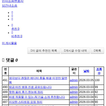
민사소송변호사
상간녀소송
추천 0
비추천 0
이 게시물을
이 글의 추천인 목록
게시글 수정 내역
목록
댓글
0
번
글쓴
조회
제목
날짜
호
이
수
생각보다 괜찮은 에디터 충돌 해결 이것만 알면
491
admin
2026.03.05
100
됨
490
방금 터진 병원 진료 공유드립니다
admin
2026.03.03
99
489
핫한 필러 후기 한눈에 정리
admin
2026.03.10
92
488
바로 적용할 수 있는 AI 기술 소개 추천합니다
admin
2026.03.04
91
487
이상한 스타트업 요점 정리
admin
2026.03.09
90