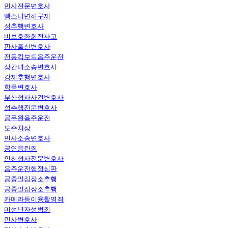
민사전문변호사
뺑소니면허구제
성추행변호사
비보호좌회전사고
판사출신변호사
전동킥보드음주운전
상간녀소송변호사
강제추행변호사
학폭변호사
부산형사사건변호사
성추행전문변호사
공무원음주운전
도주치상
민사소송변호사
공연음란죄
인천형사전문변호사
음주운전행정심판
공중밀집장소추행
공중밀집장소추행
카메라등이용촬영죄
미성년자성범죄
민사변호사